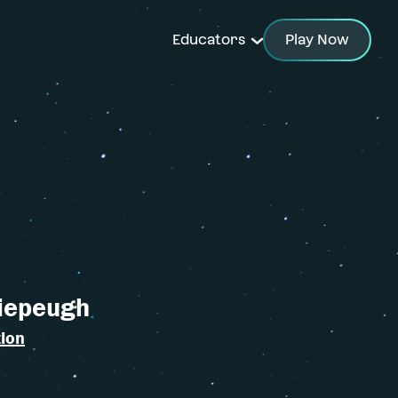
Play Now
Educators
iepeugh
tion